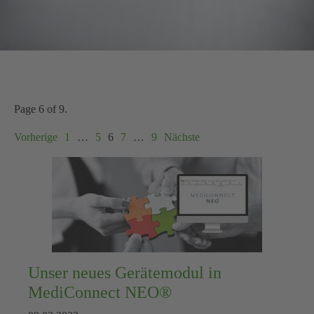
Page 6 of 9.
Vorherige
1
…
5
6
7
…
9
Nächste
Unser neues Gerätemodul in
MediConnect NEO®