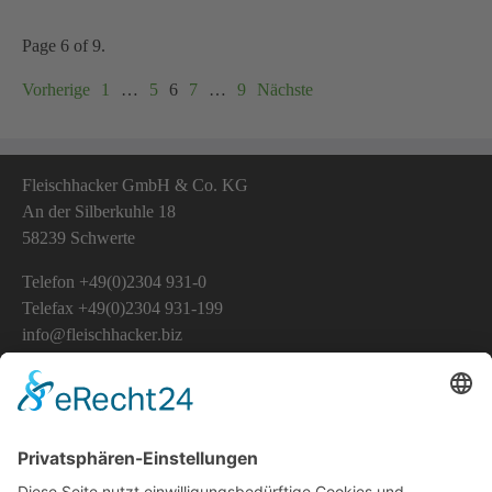
Page 6 of 9.
Vorherige
1
…
5
6
7
…
9
Nächste
Fleischhacker GmbH & Co. KG
An der Silberkuhle 18
58239 Schwerte
Telefon
+49(0)2304 931-0
Telefax +49(0)2304 931-199
info
fleischhacker
biz
Nutzungsbedingungen
E-Mail Kontakt
Versand- und Zahlungsbedingungen
Datenschutz