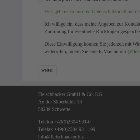
Hier geht es zu unseren Datenschutzrichtlinien 
Ich willige ein, dass meine Angaben zur Konta
Zuordnung für eventuelle Rückfragen gespeiche
Diese Einwilligung können Sie jederzeit mit Wi
widerrufen, indem Sie eine E-Mail an
info
fle
weiter
Fleischhacker GmbH & Co. KG
An der Silberkuhle 18
58239 Schwerte
Telefon
+49(0)2304 931-0
Telefax +49(0)2304 931-199
info
fleischhacker
biz