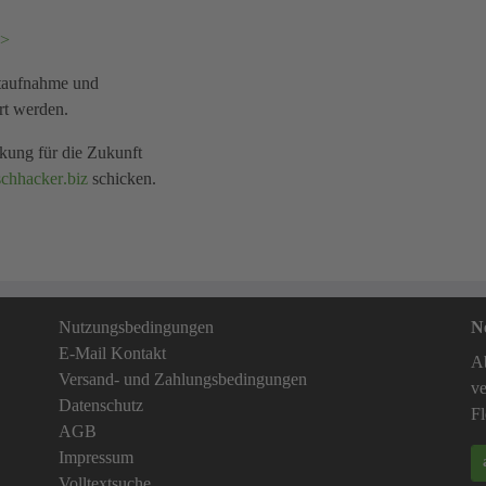
>>
ktaufnahme und
rt werden.
rkung für die Zukunft
ischhacker
biz
schicken.
Nutzungsbedingungen
N
E-Mail Kontakt
Ab
Versand- und Zahlungsbedingungen
ve
Datenschutz
F
AGB
Impressum
Volltextsuche