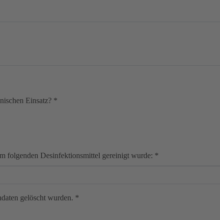
inischen Einsatz?
*
em folgenden Desinfektionsmittel gereinigt wurde:
*
endaten gelöscht wurden.
*